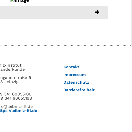
niz-Institut
Kontakt
Länderkunde
Impressum
ngauerstraße 9
8 Leipzig
Datenschutz
Barrierefreiheit
49 341 60055100
49 341 60055198
fo@leibniz-ifl.de
ttps://leibniz-ifl.de