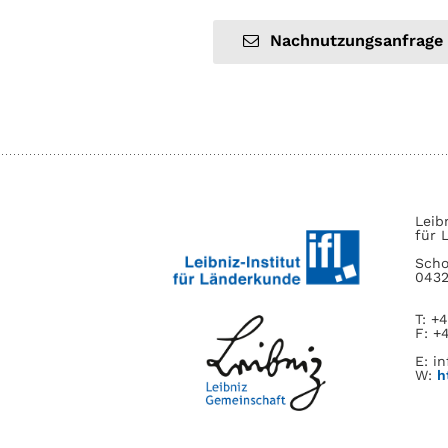
Nachnutzungsanfrage
Leib
für 
Scho
0432
T: +
F: +
E: in
W:
h