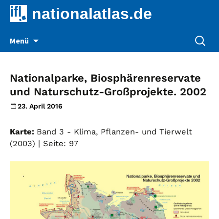
nationalatlas.de
Zum
Suche
Menü
Inhalt
nach:
springen
Nationalparke, Biosphärenreservate
und Naturschutz-Großprojekte. 2002
23. April 2016
Karte:
Band 3 - Klima, Pflanzen- und Tierwelt
(2003) | Seite: 97